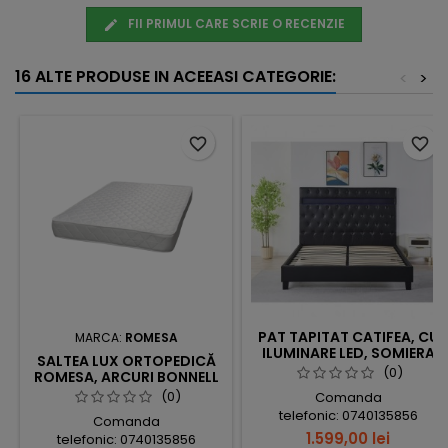
FII PRIMUL CARE SCRIE O RECENZIE
16 ALTE PRODUSE IN ACEEASI CATEGORIE:
<
>
favorite_border
favorite_border
PAT TAPITAT CATIFEA, CU
MARCA:
ROMESA
ILUMINARE LED, SOMIERA
SALTEA LUX ORTOPEDICĂ
INCLUSA, NEGRU,
(0)
ROMESA, ARCURI BONNELL
160X200CM, FARA SALTEA,
ȘI SPUMĂ POLIURETANICĂ,
(0)
Comanda
COD FB-18
20CM GROSIME,
telefonic: 0740135856
Comanda
FERMITATE MEDIE
1.599,00 lei
telefonic: 0740135856