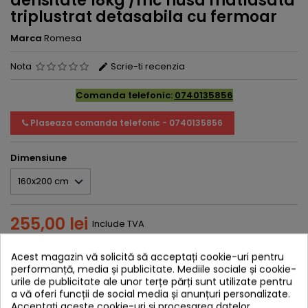
densitate 18kg /mc husa matlasata
triplustrat detasabila cu fermoar
Marca
Romesa
Nota
Scrie-ti recenzia
Comanda telefonic:
0740135856
Plaseaza comanda telefonic - 0740135856
Dimensiune
255,00 lei
Include TVA
Adauga in cos
Cantitate

Acest magazin vă solicită să acceptați cookie-uri pentru
performanță, media și publicitate. Mediile sociale și cookie-
urile de publicitate ale unor terțe părți sunt utilizate pentru
a vă oferi funcții de social media și anunțuri personalizate.
Distribuie
Acceptați aceste cookie-uri și procesarea datelor