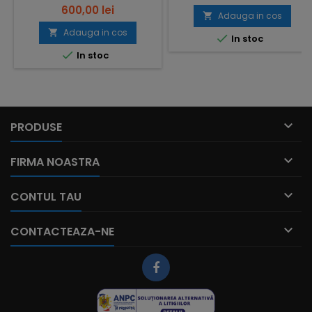
600,00 lei
Adauga in cos

Adauga in cos


In stoc

In stoc

PRODUSE

FIRMA NOASTRA

CONTUL TAU

CONTACTEAZA-NE