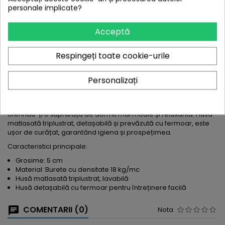
personale implicate?
DESCRIERE
DETALII
Acceptă
Topper Romesa Alb 5cm grosime
Respingeți toate cookie-urile
-
Confort și susținere optimă pentru
un somn perfect!
Personalizați
Topperul de 5 cm grosime, realizat din burete cu densitate de 18
kg/mc, îmbunătățește considerabil confortul saltelei tale,
oferindu-ți o suprafață de dormit mai moale și relaxantă. Husa
matlasată triplustrat, detașabilă și prevăzută cu fermoar, este
ușor de curățat, garantând igiena și prospețimea.
Caracteristici principale:
Grosime: 5 cm
Material: Burete cu densitate 18 kg/mc
Husă matlasată triplustrat, lavabilă
Husă detașabilă cu fermoar pentru întreținere facilă
COMENTARII (0)
Nota