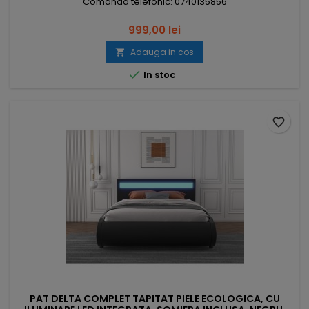
Comanda telefonic: 0740135856
999,00 lei
Adauga in cos


In stoc
favorite_border
PAT DELTA COMPLET TAPITAT PIELE ECOLOGICA, CU