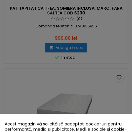
PAT TAPITAT CATIFEA, SOMIERA INCLUSA, MARO, FARA
SALTEA COD 6230
(0)
Comanda telefonic: 0740135856
999,00 lei
Adauga in cos


In stoc
favorite_border
Acest magazin vă solicită să acceptați cookie-uri pentru
performanță, media și publicitate. Mediile sociale și cookie-