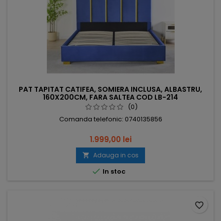
PAT TAPITAT CATIFEA, SOMIERA INCLUSA, ALBASTRU,
160X200CM, FARA SALTEA COD LB-214
(0)
Comanda telefonic: 0740135856
1.999,00 lei
Adauga in cos


In stoc
favorite_border