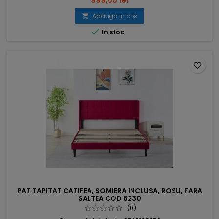
999,00 lei
Adauga in cos


In stoc
favorite_border
PAT TAPITAT CATIFEA, SOMIERA INCLUSA, ROSU, FARA
SALTEA COD 6230
(0)