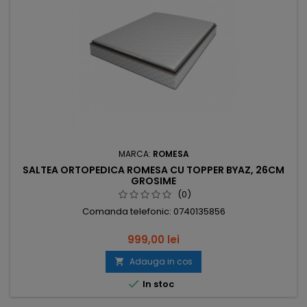
MARCA:
ROMESA
SALTEA ORTOPEDICA ROMESA CU TOPPER BYAZ, 26CM
GROSIME
(0)
Comanda telefonic: 0740135856
999,00 lei
Adauga in cos


In stoc