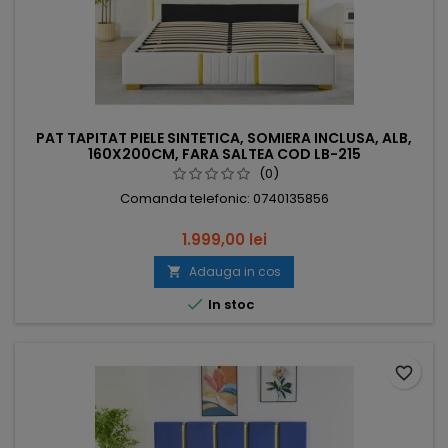
PAT TAPITAT PIELE SINTETICA, SOMIERA INCLUSA, ALB,
160X200CM, FARA SALTEA COD LB-215
(0)
Comanda telefonic: 0740135856
1.999,00 lei
Adauga in cos


In stoc
favorite_border