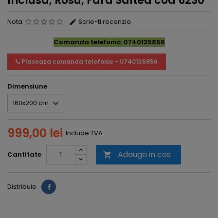
Inclusa, Rosu, Fara Saltea cod 6230
Nota
Scrie-ti recenzia
Comanda telefonic:
0740135856
Plaseaza comanda telefonic - 0740135856
Dimensiune
999,00 lei
Include TVA
Adauga in cos
Cantitate

Distribuie