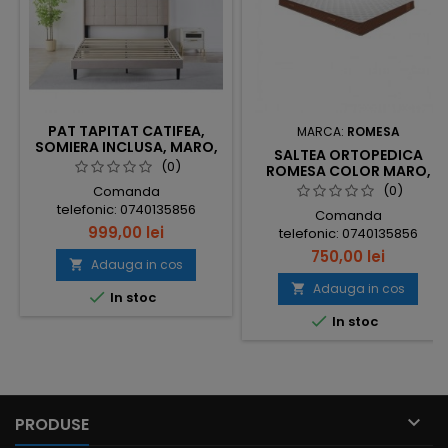
PAT TAPITAT CATIFEA,
MARCA:
ROMESA
SOMIERA INCLUSA, MARO,
SALTEA ORTOPEDICA
FARA SALTEA COD 6230
(0)
ROMESA COLOR MARO,
SPUMA POLIURETANICA +
(0)
Comanda
ARCURI TIP BONNELL, 21CM
telefonic: 0740135856
Comanda
GROSIME, FERMITATE MEDIE
999,00 lei
telefonic: 0740135856
750,00 lei
Adauga in cos

Adauga in cos


In stoc

In stoc

PRODUSE