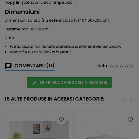
nopți liniștite și un decor impecabil!
Dimensiuni
Dimensiuni saltea (nu este inclusa) : 140/160x200 cm
Inaltime tablie: 108 cm
Nota:
Pretul afisat nu include salteaua si elementele de decor.
Montajul nu este inclus in pret !
COMENTARII (0)
Nota
FII PRIMUL CARE SCRIE O RECENZIE
16 ALTE PRODUSE IN ACEEASI CATEGORIE:
<
>
favorite_border
favorite_border