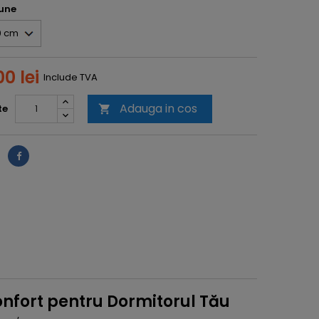
une
0 lei
Include TVA
Adauga in cos
te

e
onfort pentru Dormitorul Tău