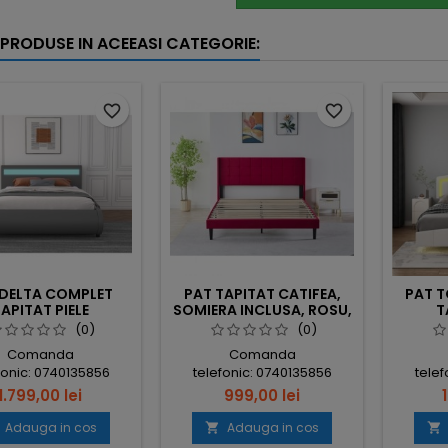
 PRODUSE IN ACEEASI CATEGORIE:
favorite_border
favorite_border
 DELTA COMPLET
PAT TAPITAT CATIFEA,
PAT 
APITAT PIELE
SOMIERA INCLUSA, ROSU,
T
COLOGICA, CU
FARA SALTEA COD 6230
EC
(0)
(0)
LUMINARE LED
I
Comanda
Comanda
GRATA, SOMIERA
INTE
fonic: 0740135856
telefonic: 0740135856
telef
LUSA, GRI, FARA
INCL
SALTEA
1.799,00 lei
999,00 lei
Adauga in cos
Adauga in cos

