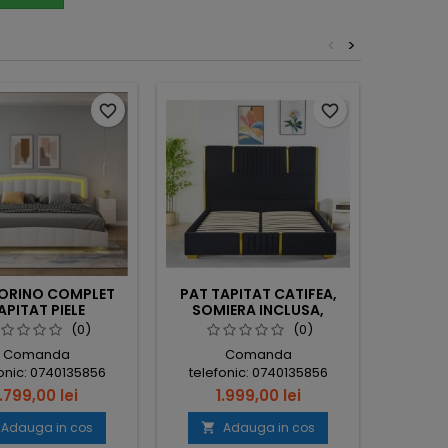
<
>
favorite_border
favorite_border
TORINO COMPLET
PAT TAPITAT CATIFEA,
MA
APITAT PIELE
SOMIERA INCLUSA,
SALT
OLOGICA, CU
NEGRU, 160X200CM,
(0)
(0)
ROME
LUMINARE LED
FARA SALTEA COD LB-215
BYAZ,
Comanda
Comanda
GRATA, SOMIERA
onic: 0740135856
telefonic: 0740135856
USA, ALB, FARA
SALTEA
1.799,00 lei
1.999,00 lei
telef
Adauga in cos
Adauga in cos
