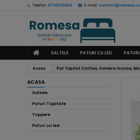
Telefon:
0740135856
E-mail:
contact@romesa.ro
L
C
A
add_circle_outline
Ai 
Nu
dor
SALTELE
PATURI CU LED
PATURI
Acasa
Pat Tapitat Catifea, Somiera Inclusa, Ma
ACASA
Saltele
Paturi Tapitate
Toppere
Paturi cu led