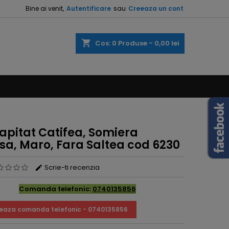
Bine ai venit,
Autentificare
sau
Creeaza un cont
×
×
×
shopping_cart
Cos:
0
Produse - 0,00 lei
e
e
apitat Catifea, Somiera
sa, Maro, Fara Saltea cod 6230
Scrie-ti recenzia
Comanda telefonic:
0740135856
eaza comanda telefonic - 0740135856