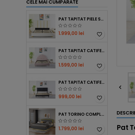
CELE MAI CUMPARATE
PAT TAPITAT PIELE SINTETICA, SOMIERA INCLUSA, ALB, 160X200CM, FARA SALTEA COD LB-214
1.999,00 lei
favorite_border
PAT TAPITAT CATIFEA, SOMIERA INCLUSA, ROZ, 140X200CM, FARA SALTEA COD LB-50
1.599,00 lei
favorite_border
PAT TAPITAT CATIFEA, SOMIERA INCLUSA, NEGRU, FARA SALTEA COD 6610

999,00 lei
favorite_border
DESCRI
PAT TORINO COMPLET TAPITAT PIELE ECOLOGICA, CU ILUMINARE LED INTEGRATA, SOMIERA INCLUSA, GRI, FARA SALTEA
Pat T
1.799,00 lei
favorite_border