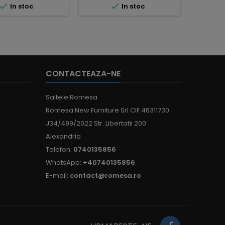



In stoc
In stoc
CONTACTEAZA-NE
Saltele Romesa
Romesa New Furniture Srl CIF 46311730
J34/499/2022 Str. Libertatii 200
Alexandria
Telefon:
0740135856
WhatsApp:
+40740135856
E-mail:
contact@romesa.ro