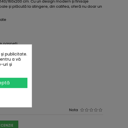
t 140/160x200 cm. Cu un design modern și finisaje
e și plăcută la atingere, din catifea, oferă nu doar un
tate
e oaspeți
 decor impecabil!
i publicitate.
pentru a vă
-uri și
eptă
Nota
ECENZIE