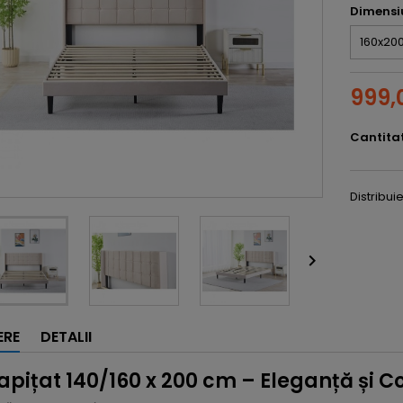
Dimensi
999,0
Cantita
Distribui

ERE
DETALII
apițat 140/160 x 200 cm – Eleganță și C