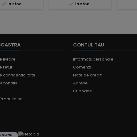


In stoc
In stoc
NOASTRA
CONTUL TAU
e livrare
Informatii personale
e retur
Comenzi
de confidentialitate
Note de credit
i conditii
Adrese
Cupoane
 Produselor